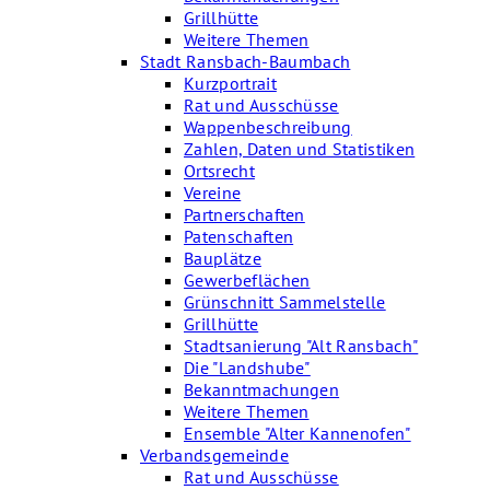
Grillhütte
Weitere Themen
Stadt Ransbach-Baumbach
Kurzportrait
Rat und Ausschüsse
Wappenbeschreibung
Zahlen, Daten und Statistiken
Ortsrecht
Vereine
Partnerschaften
Patenschaften
Bauplätze
Gewerbeflächen
Grünschnitt Sammelstelle
Grillhütte
Stadtsanierung "Alt Ransbach"
Die "Landshube"
Bekanntmachungen
Weitere Themen
Ensemble "Alter Kannenofen"
Verbandsgemeinde
Rat und Ausschüsse