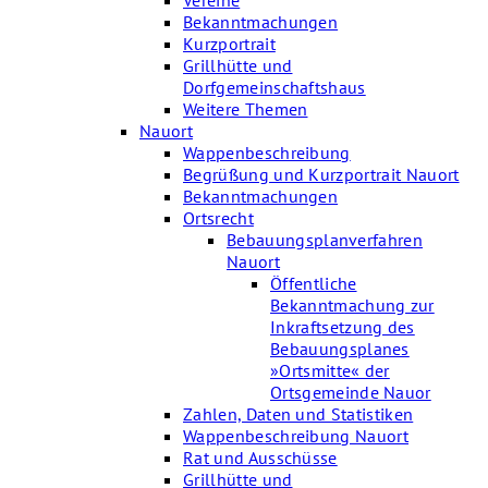
Vereine
Bekanntmachungen
Kurzportrait
Grillhütte und
Dorfgemeinschaftshaus
Weitere Themen
Nauort
Wappenbeschreibung
Begrüßung und Kurzportrait Nauort
Bekanntmachungen
Ortsrecht
Bebauungsplanverfahren
Nauort
Öffentliche
Bekanntmachung zur
Inkraftsetzung des
Bebauungsplanes
»Ortsmitte« der
Ortsgemeinde Nauor
Zahlen, Daten und Statistiken
Wappenbeschreibung Nauort
Rat und Ausschüsse
Grillhütte und