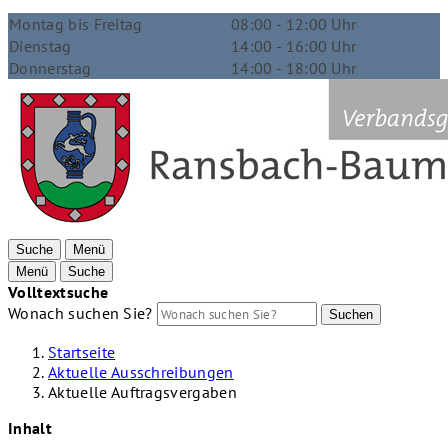
Montag bis Freitag
08:00 - 12:00 Uhr
Dienstag
14:00 - 16:00 Uhr
Donnerstag
14:00 - 18:00 Uhr
Suche
Menü
Menü
Suche
Volltextsuche
Wonach suchen Sie?
Suchen
Startseite
Aktuelle Ausschreibungen
Aktuelle Auftragsvergaben
Inhalt