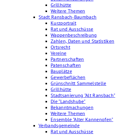
Grillhütte
Weitere Themen
Stadt Ransbach-Baumbach
Kurzportrait
Rat und Ausschüsse
Wappenbeschreibung
Zahlen, Daten und Statistiken
Ortsrecht
Vereine
Partnerschaften
Patenschaften
Bauplätze
Gewerbeflächen
Grünschnitt Sammelstelle
Grillhütte
Stadtsanierung "Alt Ransbach"
Die "Landshube"
Bekanntmachungen
Weitere Themen
Ensemble "Alter Kannenofen"
Verbandsgemeinde
Rat und Ausschüsse