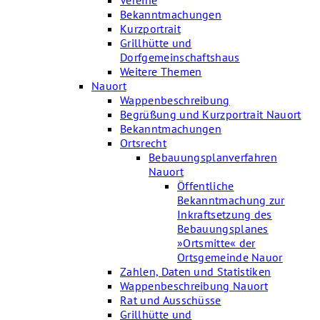
Vereine
Bekanntmachungen
Kurzportrait
Grillhütte und
Dorfgemeinschaftshaus
Weitere Themen
Nauort
Wappenbeschreibung
Begrüßung und Kurzportrait Nauort
Bekanntmachungen
Ortsrecht
Bebauungsplanverfahren
Nauort
Öffentliche
Bekanntmachung zur
Inkraftsetzung des
Bebauungsplanes
»Ortsmitte« der
Ortsgemeinde Nauor
Zahlen, Daten und Statistiken
Wappenbeschreibung Nauort
Rat und Ausschüsse
Grillhütte und