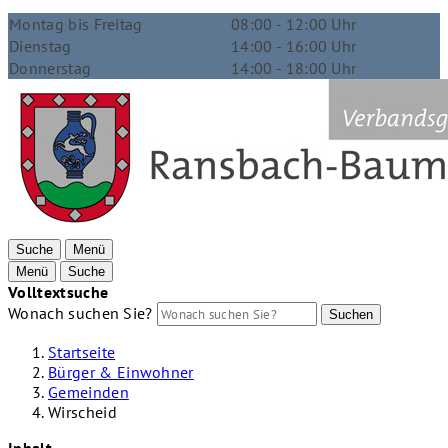
Montag bis Freitag
08:00 - 12:00 Uhr
Dienstag
14:00 - 16:00 Uhr
Donnerstag
14:00 - 18:00 Uhr
Suche
Menü
Menü
Suche
Volltextsuche
Wonach suchen Sie?
Suchen
Startseite
Bürger & Einwohner
Gemeinden
Wirscheid
Inhalt