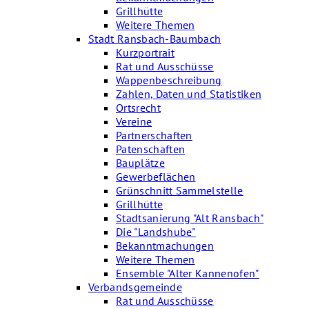
Grillhütte
Weitere Themen
Stadt Ransbach-Baumbach
Kurzportrait
Rat und Ausschüsse
Wappenbeschreibung
Zahlen, Daten und Statistiken
Ortsrecht
Vereine
Partnerschaften
Patenschaften
Bauplätze
Gewerbeflächen
Grünschnitt Sammelstelle
Grillhütte
Stadtsanierung "Alt Ransbach"
Die "Landshube"
Bekanntmachungen
Weitere Themen
Ensemble "Alter Kannenofen"
Verbandsgemeinde
Rat und Ausschüsse