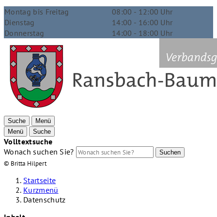
Montag bis Freitag
08:00 - 12:00 Uhr
Dienstag
14:00 - 16:00 Uhr
Donnerstag
14:00 - 18:00 Uhr
Suche
Menü
Menü
Suche
Volltextsuche
Wonach suchen Sie?
Suchen
© Britta Hilpert
Startseite
Kurzmenü
Datenschutz
Inhalt