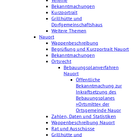
Vereine
Bekanntmachungen
Kurzportrait
Grillhütte und
Dorfgemeinschaftshaus
Weitere Themen
Nauort
Wappenbeschreibung
Begrüßung und Kurzportrait Nauort
Bekanntmachungen
Ortsrecht
Bebauungsplanverfahren
Nauort
Öffentliche
Bekanntmachung zur
Inkraftsetzung des
Bebauungsplanes
»Ortsmitte« der
Ortsgemeinde Nauor
Zahlen, Daten und Statistiken
Wappenbeschreibung Nauort
Rat und Ausschüsse
Grillhütte und